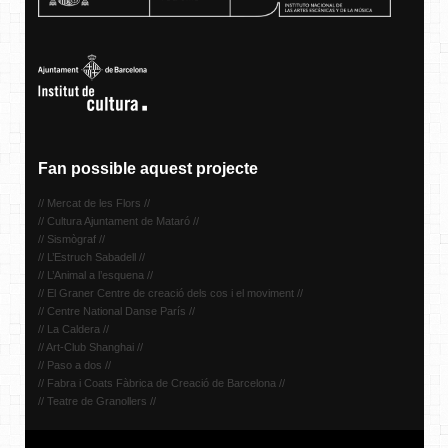
Fan possible aquest projecte
// Mercat de les Flors //
// Cultura Ajuntament de Mataró //
// Sismògraf //
// L’Estruch Sabadell //
// L’Animal a l’esquena //
// El Graner Centre de creació dels cos i el moviment //
// Centre National Danse París //
// La Caldera //
// Art-Club Shanghai //
// Paso a dos //
// Fabra i Coats Fàbrica de Creació de Barcelona //
// Teatre de Granollers //