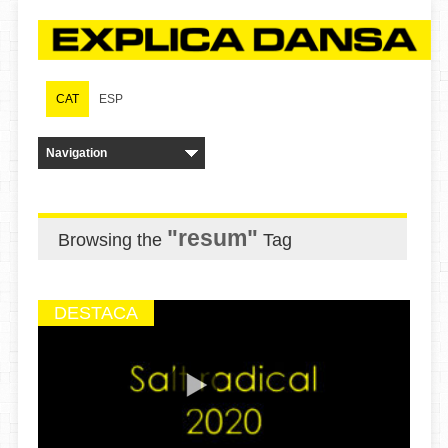
CAT
ESP
"resum"
Browsing the
Tag
DESTACA