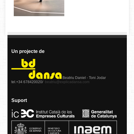
Un projecte de
Beatriu Daniel - Toni Jodar
tel.+34 678420020/
beatriu@explicadansa.com
Suport