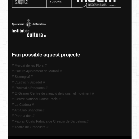
Fan possible aquest projecte
// Mercat de les Flors //
// Cultura Ajuntament de Mataró //
// Sismògraf //
// L’Estruch Sabadell //
// L’Animal a l’esquena //
// El Graner Centre de creació dels cos i el moviment //
// Centre National Danse París //
// La Caldera //
// Art-Club Shanghai //
// Paso a dos //
// Fabra i Coats Fàbrica de Creació de Barcelona //
// Teatre de Granollers //