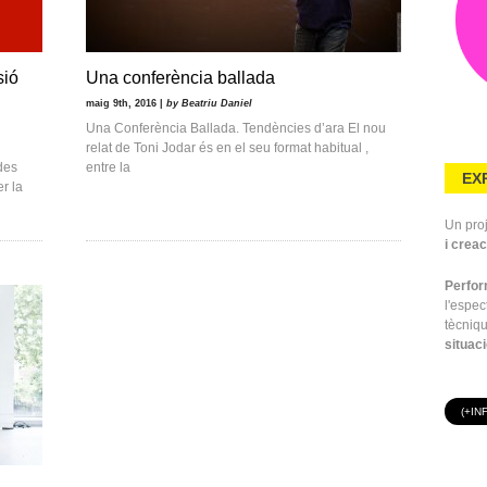
sió
Una conferència ballada
maig 9th, 2016 |
by Beatriu Daniel
Una Conferència Ballada. Tendències d’ara El nou
relat de Toni Jodar és en el seu format habitual ,
des
entre la
EX
r la
Un proj
i creac
Perfo
l'espe
tècniq
situac
(+IN