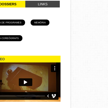
DOSSIERS
LINKS
A DE PROGRAMES
MEMÒRIA
A COREÒGRAFS
DEO