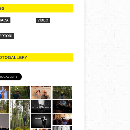
GS
TACA
VÍDEO
ERTORI
OTOGALLERY
TOGALLERY