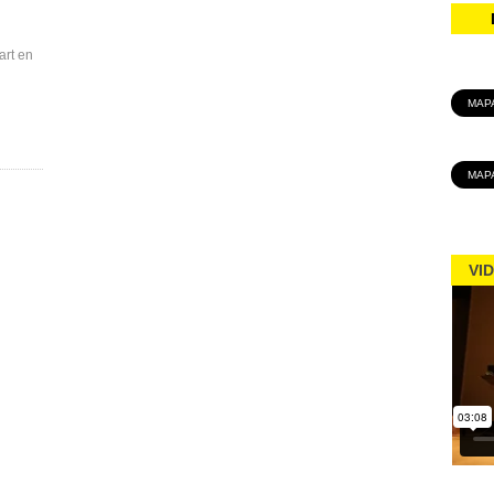
art en
MAP
MAP
VI