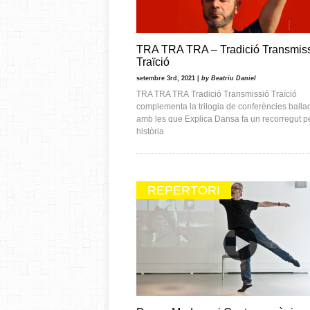
TRA TRA TRA – Tradició Transmis
Traïció
setembre 3rd, 2021 |
by Beatriu Daniel
TRA TRA TRA Tradició Transmissió Traïció
complementa la trilogia de conferències balla
amb les que Explica Dansa fa un recorregut pe
història
REPERTORI