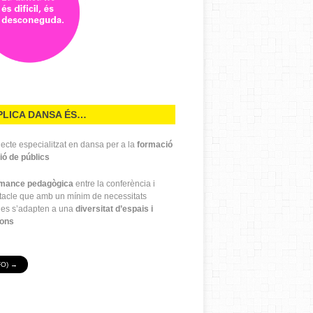
PLICA DANSA ÉS…
ecte especialitzat en dansa per a la
formació
ió de públics
rmance pedagògica
entre la conferència i
ctacle que amb un mínim de necessitats
ues s’adapten a una
diversitat d’espais i
ions
FO) →