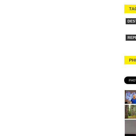
TA
DES
REP
PH
PHO