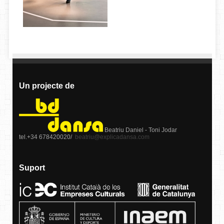
Un projecte de
Beatriu Daniel - Toni Jodar
tel.+34 678420020/
beatriu@explicadansa.com
Suport