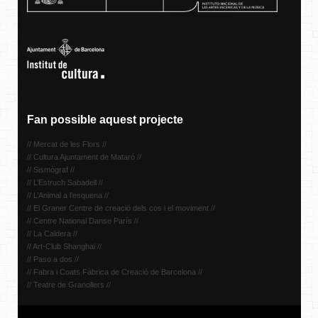
Fan possible aquest projecte
// Mercat de les Flors //
// Cultura Ajuntament de Mataró //
// Sismògraf //
// L’Estruch Sabadell //
// L’Animal a l’esquena //
// El Graner Centre de creació dels cos i el moviment //
// Centre National Danse París //
// La Caldera //
// Art-Club Shanghai //
// Paso a dos //
// Fabra i Coats Fàbrica de Creació de Barcelona //
// Teatre de Granollers //