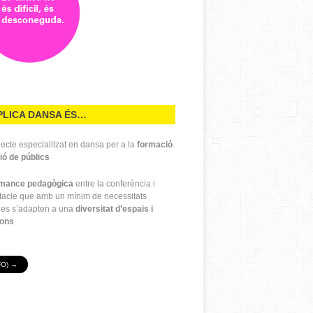
PLICA DANSA ÉS…
ecte especialitzat en dansa per a la
formació
ió de públics
rmance pedagògica
entre la conferència i
ctacle que amb un mínim de necessitats
ues s’adapten a una
diversitat d’espais i
ions
FO) →