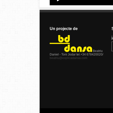
Un projecte de
Beatriu
Daniel - Toni Jodar tel.+34 678420020/
beatriu@explicadansa.com