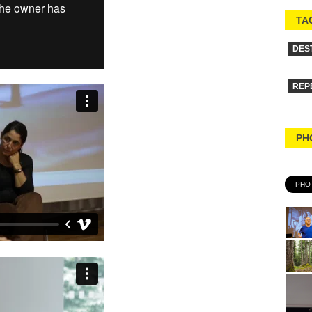
TA
DES
REP
PH
PHO