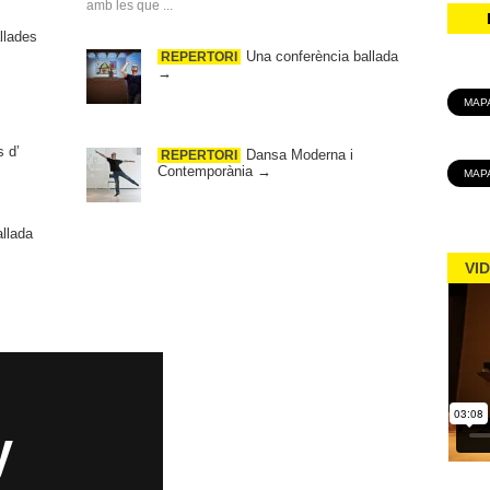
amb les que ...
llades
Una conferència ballada
REPERTORI
→
MAP
 d’
Dansa Moderna i
REPERTORI
Contemporània
→
MAP
allada
VI