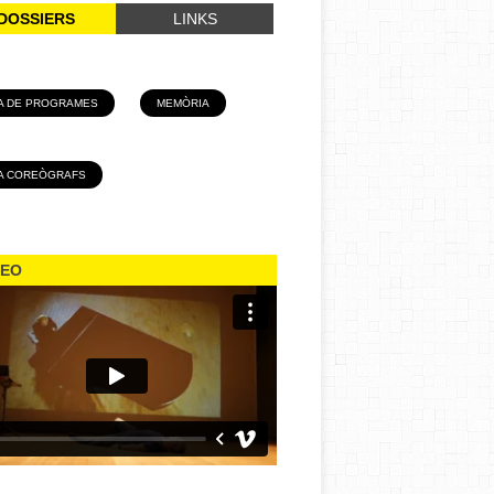
DOSSIERS
LINKS
A DE PROGRAMES
MEMÒRIA
A COREÒGRAFS
DEO