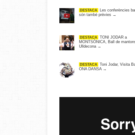
Les conferències ba
DESTACA
són també prèvies
→
TONI JODAR a
DESTACA
MONTSÒNICA, Ball de mantons
Ulldecona
→
Toni Jodar, Visita B
DESTACA
ONA DANSA
→