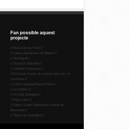
Fan possible aquest
projecte
// Mercat de les Flors //
// Cultura Ajuntament de Mataró //
// Sismògraf //
// L’Estruch Sabadell //
// L’Animal a l’esquena //
// El Graner Centre de creació dels cos i el
moviment //
// Centre National Danse París //
// La Caldera //
// Art-Club Shanghai //
// Paso a dos //
// Fabra i Coats Fàbrica de Creació de
Barcelona //
// Teatre de Granollers //