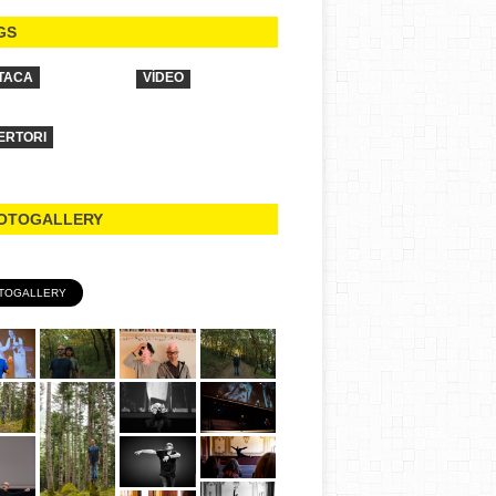
GS
TACA
VÍDEO
ERTORI
OTOGALLERY
TOGALLERY