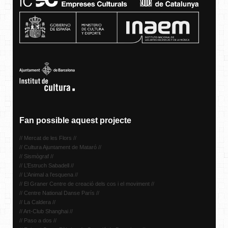
Fan possible aquest projecte
// Mercat de les Flors //
// Cultura Ajuntament de Mataró //
// Sismògraf //
// L’Estruch Sabadell //
// L’Animal a l’esquena //
// El Graner Centre de creació dels cos i el moviment //
// Centre National Danse París //
// La Caldera //
// Art-Club Shanghai //
// Paso a dos //