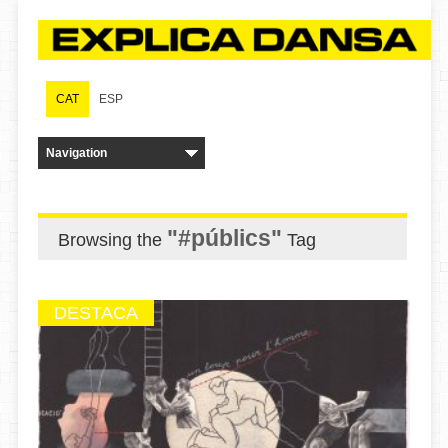
CAT
ESP
"#públics"
Browsing the
Tag
DESTACA