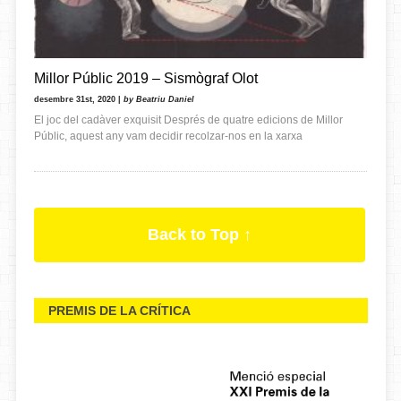
Millor Públic 2019 – Sismògraf Olot
desembre 31st, 2020 |
by Beatriu Daniel
El joc del cadàver exquisit Després de quatre edicions de Millor
Públic, aquest any vam decidir recolzar-nos en la xarxa
Back to Top ↑
PREMIS DE LA CRÍTICA