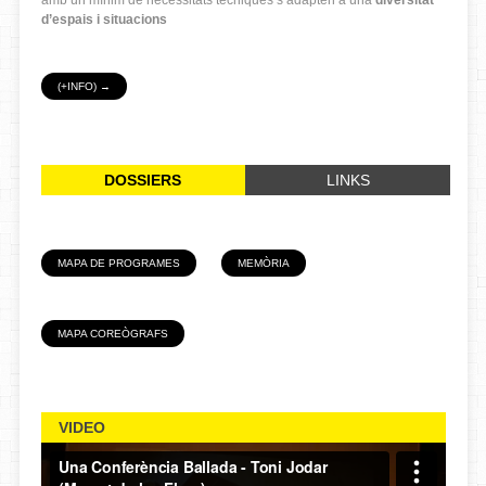
d’espais i situacions
(+INFO) →
DOSSIERS
LINKS
MAPA DE PROGRAMES
MEMÒRIA
MAPA COREÒGRAFS
VIDEO