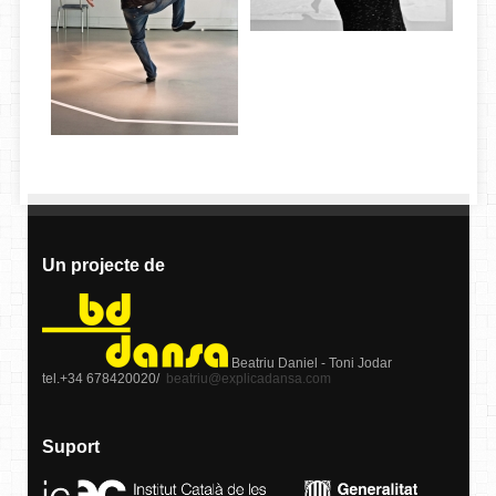
Un projecte de
Beatriu Daniel - Toni Jodar
tel.+34 678420020/
beatriu@explicadansa.com
Suport