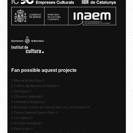
Fan possible aquest projecte
// Mercat de les Flors //
// Cultura Ajuntament de Mataró //
// Sismògraf //
// L’Estruch Sabadell //
// L’Animal a l’esquena //
// El Graner Centre de creació dels cos i el moviment //
// Centre National Danse París //
// La Caldera //
// Art-Club Shanghai //
// Paso a dos //