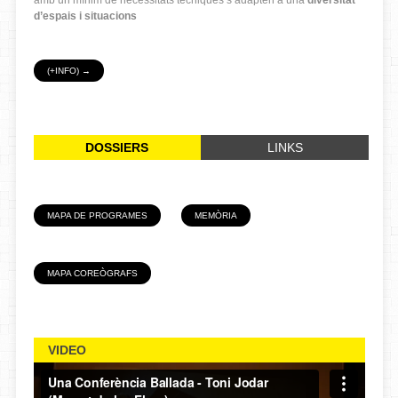
d’espais i situacions
(+INFO) →
DOSSIERS
LINKS
MAPA DE PROGRAMES
MEMÒRIA
MAPA COREÒGRAFS
VIDEO