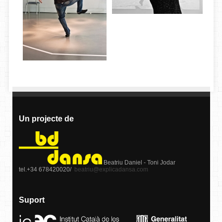
Un projecte de
Beatriu Daniel - Toni Jodar
tel.+34 678420020/
beatriu@explicadansa.com
Suport