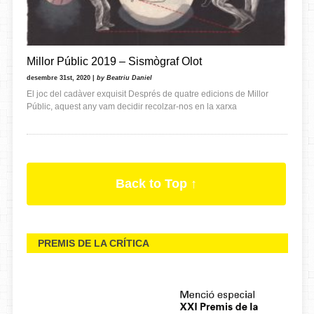
Millor Públic 2019 – Sismògraf Olot
desembre 31st, 2020 |
by Beatriu Daniel
El joc del cadàver exquisit Després de quatre edicions de Millor
Públic, aquest any vam decidir recolzar-nos en la xarxa
Back to Top ↑
PREMIS DE LA CRÍTICA