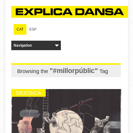
CAT
ESP
"#millorpúblic"
Browsing the
Tag
DESTACA